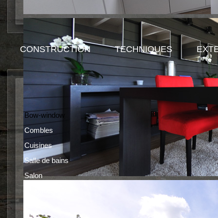
CONSTRUCTION
TECHNIQUES
EXT
Voici quelques exemples de Bo
Bow-window
Combles
Cuisines
Salle de bains
Salon
Chambres
Bureaux