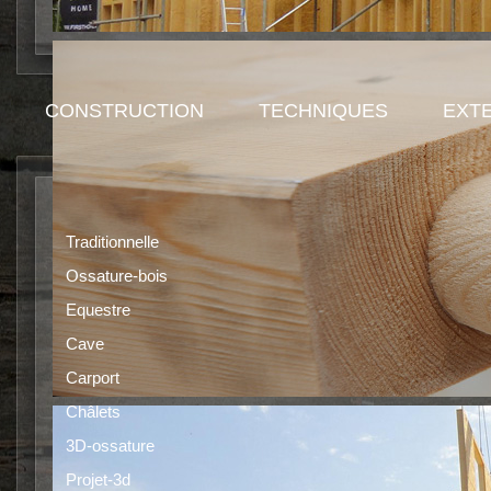
CONSTRUCTION
TECHNIQUES
EXT
Traditionnelle
Montage ossatur
Ossature-bois
Equestre
Cave
Carport
Châlets
3D-ossature
Projet-3d